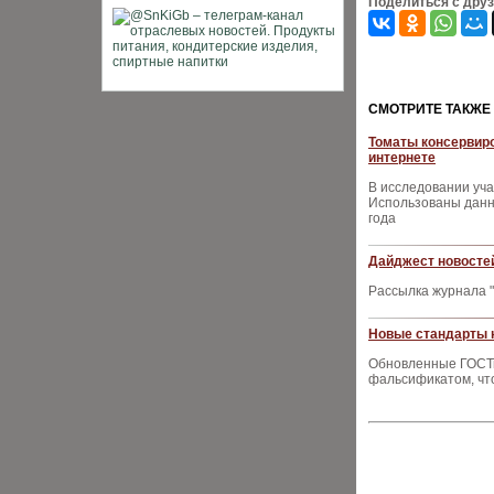
Поделиться с дру
CМОТРИТЕ ТАКЖЕ
Томаты консервиро
интернете
В исследовании уча
Использованы данны
года
Дайджест новостей
Рассылка журнала "
Новые стандарты н
Обновленные ГОСТы 
фальсификатом, чт