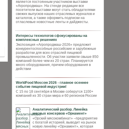
является постоянным участником выставки
«Агропродмаш». На стенде редакции все
посетители выставки могут стать обладателями
свежих выпусков наших отраслевых журналов и
каталогов, а также оформить подписки на
отласлевые новостные ленты и дайджесты.
Интересы технологов сфокусированы на
комплексных решениях
Экспозиция «Агропродмаш-2026» предложит
конкурентоспособные российские и зарубежные
разработки для всех отраслей пищевой
промышленности. Об участии заявили свыше 850
компаний более чем из 20 стран. Планируется
много оборудования, причем оборудования в
действии
WorldFood Moscow 2026 - главное осеннее
событие пищевой индустрии!
С 15 по 18 сентября в Москве соберутся 1100+
компаний из 30 стран мира и 60 регионов России
Аналитический разбор. Линейка
мясных консервов «Орнамент»
«Орский мясокомбинат» –предприятие
с богатой историей, выводит на рынок
новую линейку «Орнамент», которая