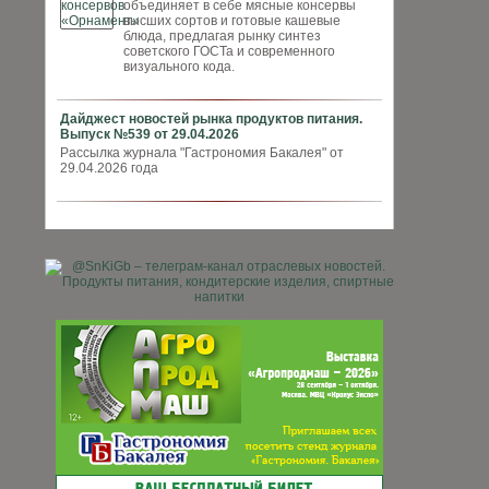
объединяет в себе мясные консервы
высших сортов и готовые кашевые
блюда, предлагая рынку синтез
советского ГОСТа и современного
визуального кода.
Дайджест новостей рынка продуктов питания.
Выпуск №539 от 29.04.2026
Рассылка журнала "Гастрономия Бакалея" от
29.04.2026 года