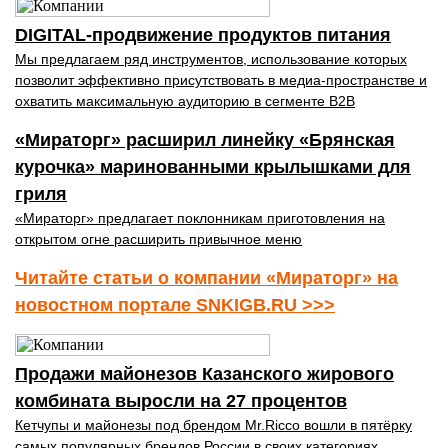
DIGITAL-продвижение продуктов питания
Мы предлагаем ряд инструментов, использование которых
позволит эффективно присутствовать в медиа-пространстве и
охватить максимальную аудиторию в сегменте B2B
«Мираторг» расширил линейку «Брянская
курочка» маринованными крылышками для
гриля
«Мираторг» предлагает поклонникам приготовления на
открытом огне расширить привычное меню
Читайте статьи о компании «Мираторг» на
новостном портале SNKIGB.RU >>>
Продажи майонезов Казанского жирового
комбината выросли на 27 процентов
Кетчупы и майонезы под брендом Mr.Ricco вошли в пятёрку
самых популярных брендов России в своих категориях