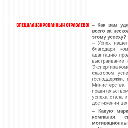
– Как вам уда
всего за неск
этому успеху?
– Успех нашег
благодаря ко
адаптацию прод
выстраивание 
Экспертиза ком
фактором усп
господдержки, 
Министерства
правительств
успеха стала и
достижении цел
– Какую марк
компания 
мотивационны