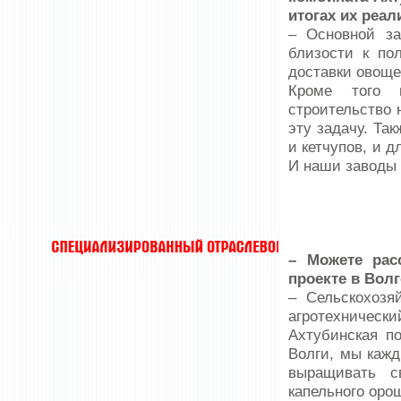
итогах их реал
– Основной за
близости к по
доставки овоще
Кроме того 
строительство 
эту задачу. Та
и кетчупов, и 
И наши заводы 
– Можете рас
проекте в Вол
– Сельскохозя
агротехническ
Ахтубинская п
Волги, мы кажд
выращивать с
капельного оро