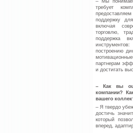
– Мы понимае
требует комп
предоставляе
поддержку дл
включая совр
торговлю, тр
поддержка в
инструментов:
построению ди
мотивационные
партнерам эфф
и достигать вы
– Как вы оц
компании? Ка
вашего коллек
– Я твердо убе
достичь значи
который позво
вперед, адапти