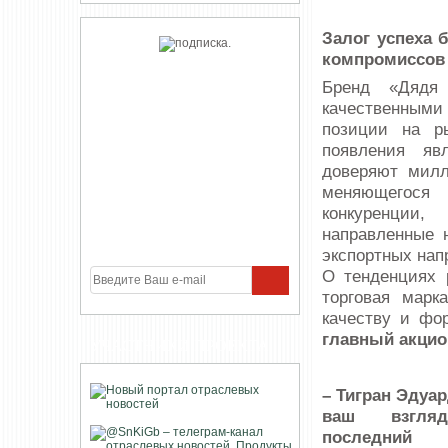
Залог успеха 
компромиссов
Бренд «Дядя
качественными
позиции на р
появления яв
доверяют милл
меняющегося 
конкуренции,
направленные 
экспортных нап
О тенденциях 
торговая марк
качеству и фо
главный акцио
УЧАСТНИКИ ПРОЕКТА
– Тигран Эдуар
ваш взгля
последний