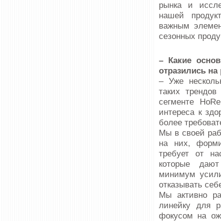
рынка и иссле
нашей продук
важным элемен
сезонных проду
– Какие осно
отразились на
– Уже несколь
таких трендов
сегменте HoRe
интереса к зд
более требоват
Мы в своей раб
на них, форм
требует от на
которые дают
минимум усили
отказывать себ
Мы активно ра
линейку для р
фокусом на ож