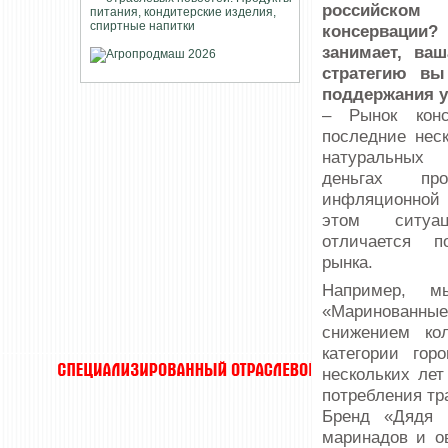
российском
консервации?
занимает, ва
стратегию вы
поддержания у
– Рынок конс
последние неск
натуральных 
деньгах пр
инфляционно
этом ситуа
отличается 
рынка.
Например, м
«Маринованны
снижением ко
категории гор
нескольких ле
потребления тр
Бренд «Дядя 
маринадов и о