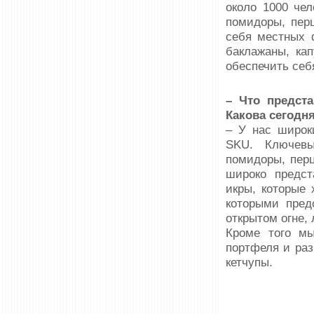
около 1000 че
помидоры, пер
себя местных 
баклажаны, кап
обеспечить себ
– Что предст
Какова сегодн
– У нас широк
SKU. Ключевы
помидоры, перц
широко предст
икры, которые 
которыми пред
открытом огне, 
Кроме того мы
портфеля и раз
кетчупы.