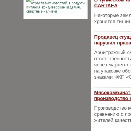
CARTAEA
Некоторые земл
хранится тишин
Продавец cгущ
нарушил прав
Арбитражный су
ответственност
через маркетпл
на упаковке об
знаками ФКП «
Мясокомбинат 
производство 
Производство к
сравнению с пр
жителей качест