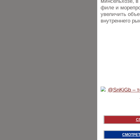
минсельхозе, в
филе и морепро
увеличить объе
внутреннего рын
С
СМОТРЕТ