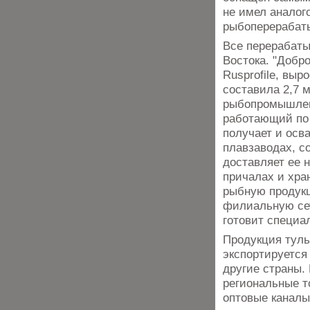
не имел аналог
рыбоперерабат
Все перерабаты
Востока. "Добр
Rusprofile, выр
составила 2,7 
рыбопромышлен
работающий по 
получает и осв
плавзаводах, 
доставляет ее 
причалах и хра
рыбную продукц
филиальную сет
готовит специа
Продукция туль
экспортируется
другие страны.
региональные т
оптовые каналы