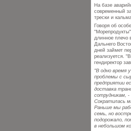
На базе аварий
современный за
трески и кальм
Говоря об особ
"Морепродукты"
длинное плечо в
Дальнего Восто
дней займет пер
реализуется. "В
гендиректор зав
"В одно время 
проблемы с сыр
предприятии е
доставка тран
сотрудникам, -
Сократилась м
Раньше мы раб
семь, но востр
подорожало, по
в небольшом ко