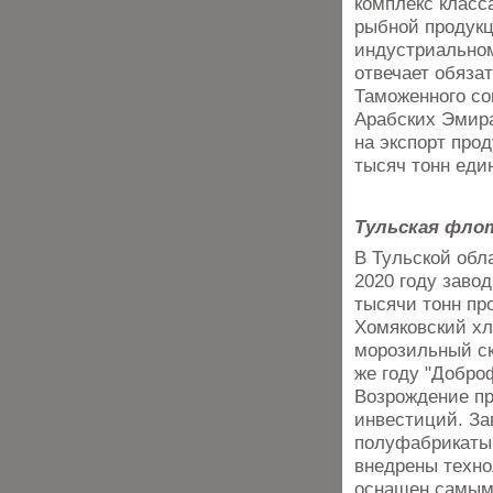
комплекс класс
рыбной продукц
индустриальном
отвечает обяза
Таможенного со
Арабских Эмира
на экспорт прод
тысяч тонн еди
Тульская фло
В Тульской обл
2020 году заво
тысячи тонн пр
Хомяковский х
морозильный ск
же году "Добро
Возрождение пр
инвестиций. За
полуфабрикаты 
внедрены техно
оснащен самым