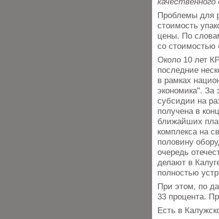
качественного 
Проблемы для 
стоимость упак
цены. По слова
со стоимостью 
Около 10 лет К
последние неск
в рамках нацио
экономика". За
субсидии на ра
получена в конц
ближайших план
комплекса на с
половину обору
очередь отечес
делают в Калуге
полностью устр
При этом, по да
33 процента. П
Есть в Калужск