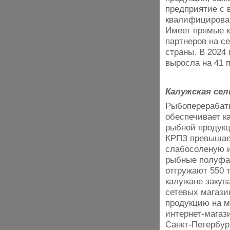
предприятие с 
квалифицирован
Имеет прямые к
партнеров на с
страны. В 2024 
выросла на 41 
Калужская сел
Рыбоперерабат
обеспечивает к
рыбной продук
КРПЗ превышает
слабосоленую 
рыбные полуфаб
отгружают 550 
калужане закуп
сетевых магази
продукцию на м
интернет-магаз
Санкт-Петербур