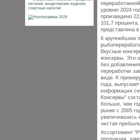
переработанной
уровню 2024 год
произведено 22,
101,7 процента
представлена в
К крупнейшим п
рыбоперерабаты
Вкусные консер
консервы. Это 
без добавления
переработки за
виде. К пример
года, выпускает
информации сер
Консервы" сост
больше, чем го
рынке с 2005 г
увеличившись н
чистая прибыль
Ассортимент "Р
продукция, зам