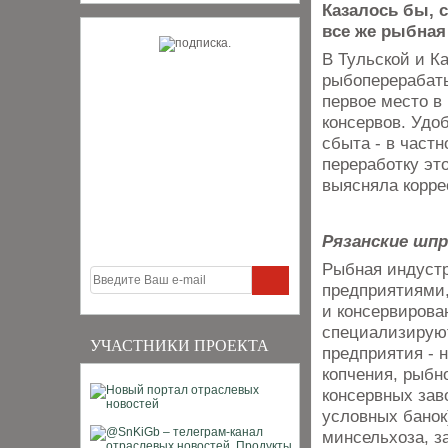
Казалось бы, с
все же рыбная
В Тульской и К
рыбоперерабаты
первое место в
консервов. Удо
сбыта - в част
переработку эт
выясняла корре
Рязанские шп
Рыбная индустр
предприятиями
и консервиров
специализируют
УЧАСТНИКИ ПРОЕКТА
предприятия - 
копчения, рыбн
консервных зав
условных банок
минсельхоза, з