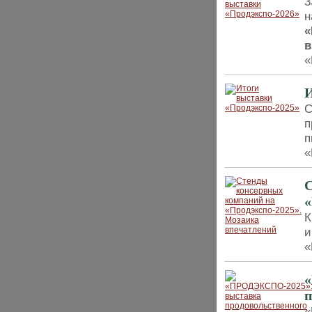
3
н
«
в
«
И
С
п
п
«
С
«
К
и
«
п
«