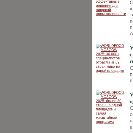
С
ю
т
п
п
А
с
С
п
п
о
С
с
п
в