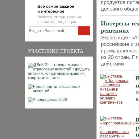
продуктов пит
делового обще
Интересы те
решениях
Экспозиция «А
российские и з
промышленност
УЧАСТНИКИ ПРОЕКТА
из 20 стран. П
действии
В
н
М
е
–
В
р