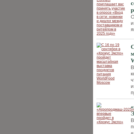
с
р
О
и
я
С
м
W
В
к
ч
и
п
«
Э
В
п
«