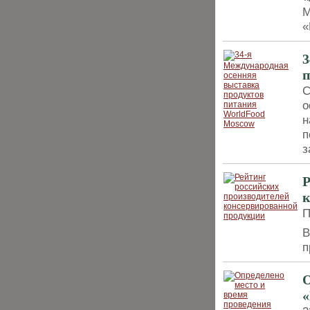
М
«
3
п
С
о
н
п
з
Р
к
П
В
п
О
«