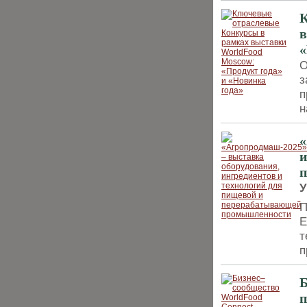
К
в
«
О
з
п
н
«
и
У
П
Е
т
п
Б
п