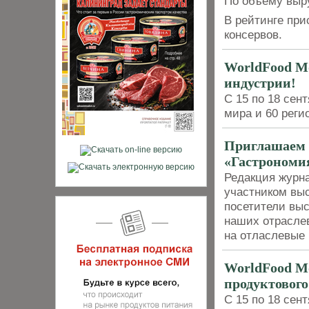
По объему выру
В рейтинге при
консервов.
WorldFood Mo
индустрии!
С 15 по 18 сен
мира и 60 реги
Приглашаем 
«Гастрономия
Редакция журн
участником выс
посетители выс
наших отраслев
на отласлевые
WorldFood Mo
продуктовог
С 15 по 18 сен