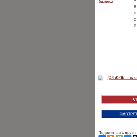
в
п
с
п
С
СМОТРЕТ
Поделиться с друзь