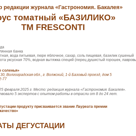
 редакции журнала «Гастрономия. Бакалея»
оус томатный «БАЗИЛИКО»
ТМ FRESCONTI
ода
лянная банка
тная, вода питьевая, пюре яблочное, сахар, соль пищевая, базилик сушеный
ота уксусная 70%, водная вытяжка специй (перец душистый горошек, лавров
 соленья»
30, Волгоградская обл., г. Волжский, 1-й Базовый проезд, дом 5
2-77
25 февраля 2025 г. Место: редакция журнала «Гастрономия. Бакалея».
твовало 5 экспертов с опытом работы в отрасли от 8 до 24 лет.
густации продукту присваивается звание Лауреата премии
качество»
АТЫ ДЕГУСТАЦИИ