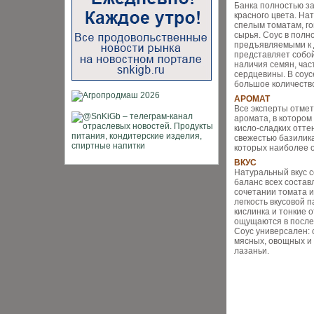
Банка полностью з
красного цвета. На
спелым томатам, го
сырья. Соус в полн
предъявляемыми к 
представляет собо
наличия семян, час
сердцевины. В соу
большое количество
АРОМАТ
Все эксперты отме
аромата, в которо
кисло-сладких отте
свежестью базилик
которых наиболее 
ВКУС
Натуральный вкус с
баланс всех состав
сочетании томата и
легкость вкусовой 
кислинка и тонкие 
ощущаются в после
Соус универсален: 
мясных, овощных и
лазаньи.