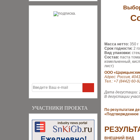
Выбор
С
Масса нетто:
350 г
Срок годности:
2 г
Вид упаковки:
стек
Состав:
паста тома
измельченный, кисл
лист)
ООО «Царицынские
Адрес: Россия, 4041
Тел.: +7 (8442) 60-9
Дата дегустации: 
В дегустации учас
УЧАСТНИКИ ПРОЕКТА
По результатам де
«Подтвержденное 
РЕЗУЛЬТ
ВНЕШНИЙ ВИД