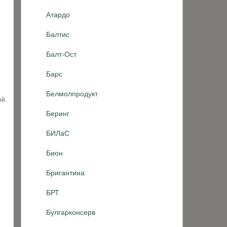
Атардо
Балтис
Балт-Ост
Барс
Белмолпродукт
ый
Беринг
БИЛаС
Бион
Бригантина
БРТ
Булгарконсерв