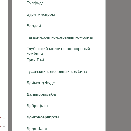
Булфудс
Бурятмяспром
Валдай
Гагаринский консервный комбинат
Глубокский молочно-консервный
комбинат
Грин Рэй
Гусевский консервный комбинат
Даймонд Фудс
Дальпромрыба
Доброфлот
Донконсервпром
а
››
й
››
Дядя Ваня