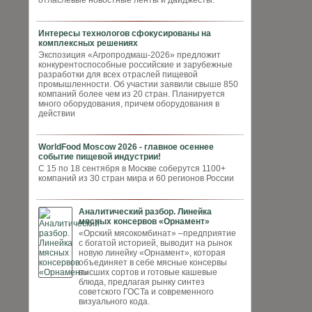
отласлевые новостные ленты и дайджесты.
Интересы технологов сфокусированы на
комплексных решениях
Экспозиция «Агропродмаш-2026» предложит
конкурентоспособные российские и зарубежные
разработки для всех отраслей пищевой
промышленности. Об участии заявили свыше 850
компаний более чем из 20 стран. Планируется
много оборудования, причем оборудования в
действии
WorldFood Moscow 2026 - главное осеннее
событие пищевой индустрии!
С 15 по 18 сентября в Москве соберутся 1100+
компаний из 30 стран мира и 60 регионов России
Аналитический разбор. Линейка
мясных консервов «Орнамент»
«Орский мясокомбинат» –предприятие
с богатой историей, выводит на рынок
новую линейку «Орнамент», которая
объединяет в себе мясные консервы
высших сортов и готовые кашевые
блюда, предлагая рынку синтез
советского ГОСТа и современного
визуального кода.