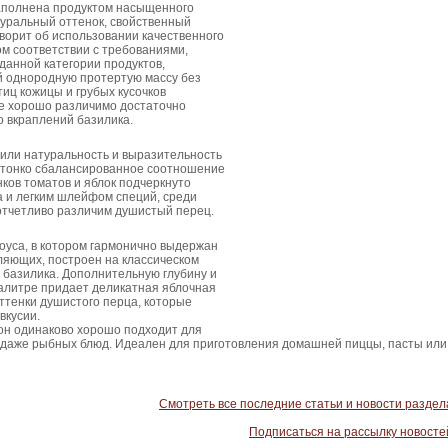
аполнена продуктом насыщенного
туральный оттенок, свойственный
ворит об использовании качественного
ом соответствии с требованиями,
данной категории продуктов,
й однородную протертую массу без
тиц кожицы и грубых кусочков
се хорошо различимо достаточно
 вкраплений базилика.
тили натуральность и выразительность
м тонко сбалансированное соотношение
нков томатов и яблок подчеркнуто
а и легким шлейфом специй, среди
отчетливо различим душистый перец.
оуса, в котором гармонично выдержан
ляющих, построен на классическом
 базилика. Дополнительную глубину и
палитре придает деликатная яблочная
оттенки душистого перца, которые
вкусии.
он одинаково хорошо подходит для
 даже рыбных блюд. Идеален для приготовления домашней пиццы, пасты или
Смотреть все последние статьи и новости раздел
Подписаться на рассылку новосте