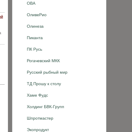
ОВА
ОливеРио
ой
Олинеза
а
Пиканта
ПК Русь
Рогачевский МКК
Русский рыбный мир
ТД Прошу к столу
Хаме Фудс
Холдинг БВК-Групп
Шпротмастер
Экопродукт