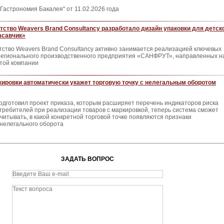
Гастрономия Бакалея" от 11.02.2026 года
тство Weavers Brand Consultancy разработало дизайн упаковки для детск
асавчик»
ство Weavers Brand Consultancy активно занимается реализацией ключевых
 регионального производственного предприятия «САНФРУТ», направленных н
этой компании
ировки автоматически укажет торговую точку с нелегальным оборотом
дготовил проект приказа, которым расширяет перечень индикаторов риска
ребителей при реализации товаров с маркировкой, теперь система сможет
читывать, в какой конкретной торговой точке появляются признаки
 нелегального оборота
ЗАДАТЬ ВОПРОС