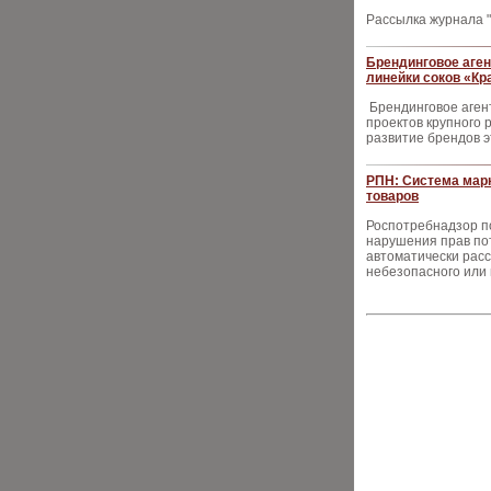
Рассылка журнала "
Брендинговое аген
линейки соков «Кр
Брендинговое агент
проектов крупного
развитие брендов 
РПН: Система марк
товаров
Роспотребнадзор по
нарушения прав пот
автоматически расс
небезопасного или