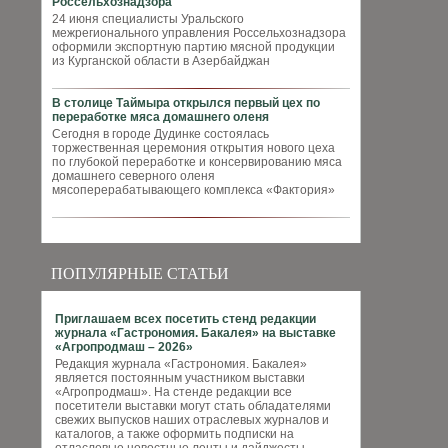
Россельхознадзора
24 июня специалисты Уральского
межрегионального управления Россельхознадзора
оформили экспортную партию мясной продукции
из Курганской области в Азербайджан
В столице Таймыра открылся первый цех по
переработке мяса домашнего оленя
Сегодня в городе Дудинке состоялась
торжественная церемония открытия нового цеха
по глубокой переработке и консервированию мяса
домашнего северного оленя
мясоперерабатывающего комплекса «Фактория»
ПОПУЛЯРНЫЕ СТАТЬИ
Приглашаем всех посетить стенд редакции
журнала «Гастрономия. Бакалея» на выставке
«Агропродмаш – 2026»
Редакция журнала «Гастрономия. Бакалея»
является постоянным участником выставки
«Агропродмаш». На стенде редакции все
посетители выставки могут стать обладателями
свежих выпусков наших отраслевых журналов и
каталогов, а также оформить подписки на