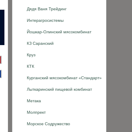
Дядя Ваня Трейдинг
Интерагросистемы
Йошкар-Олинский мясокомбинат
КЗ Саранский
Круз
КТК
Курганский мясокомбинат «Стандарт»
Лыткаринский пищевой комбинат
Метака
Молпрект
Морское Содружество