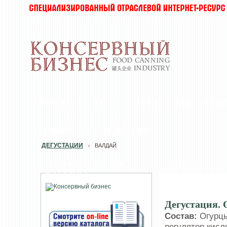
НОВОСТИ
ХИТЫ
ТОП-10
КОМПАНИ
ЗАМОРОЗКА
РЕДАКЦИЯ
ДЕГУСТАЦИИ
ВАЛДАЙ
›
ПЕЧАТНАЯ ВЕРСИЯ
ВАЛДАЙ
КАТАЛОГА
Дегустация.
Состав:
Огурцы 
регулятор кисл