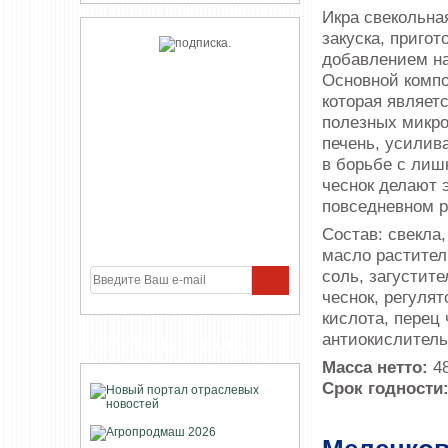
Икра свекольная
закуска, приго
добавлением н
Основной компо
которая являет
полезных микро
печень, усилив
в борьбе с лиш
чеснок делают 
повседневном р
Состав: свекла,
масло растител
соль, загустите
чеснок, регуля
кислота, перец
антиокислитель
УЧАСТНИКИ ПРОЕКТА
Масса нетто:
48
Срок годности