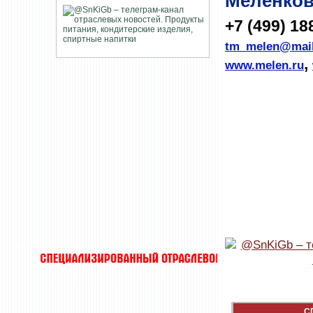
Меленков
+7 (499) 18
tm_melen@mail
,
www.melen.ru
С