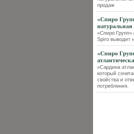
продаж
«Спиро Груп
натуральная
«Спиро Групп»
Spiro выводит 
«Спиро Груп
атлантическа
«Сардина атлан
который сочета
свойства и отв
потребления.