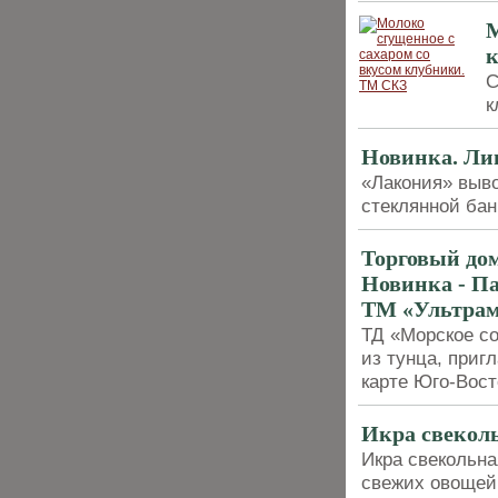
М
С
к
Новинка. Ли
«Лакония» выв
стеклянной бан
Торговый дом
Новинка - П
ТМ «Ультра
ТД «Морское со
из тунца, приг
карте Юго-Вос
Икра свекол
Икра свекольна
свежих овощей