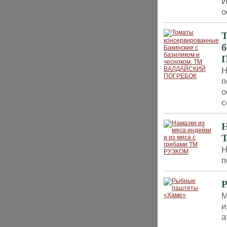
И
о
Т
Н
п
о
с
Н
Н
п
М
и
а