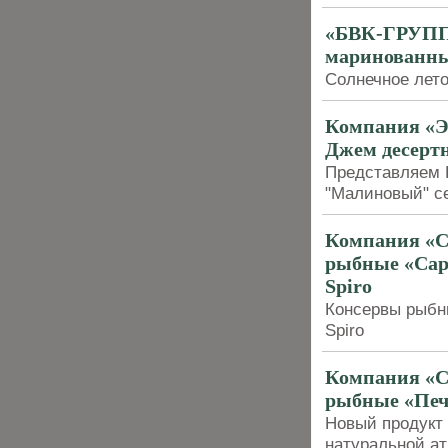
«БВК-ГРУПП»
маринованны
Солнечное лето
Компания «Э
Джем десерт
Представляем
"Малиновый" с
Компания «С
рыбные «Сар
Spiro
Консервы рыбн
Spiro
Компания «С
рыбные «Печ
Новый продукт 
натуральной ат