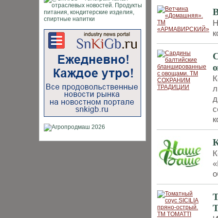
Н
к
С
К
л
д
с
к
К
«
о
Т