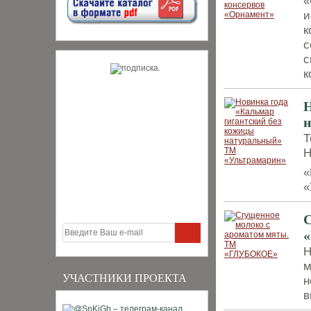
«
и
к
с
с
к
Н
Т
Н
«
«
С
Н
м
УЧАСТНИКИ ПРОЕКТА
н
в