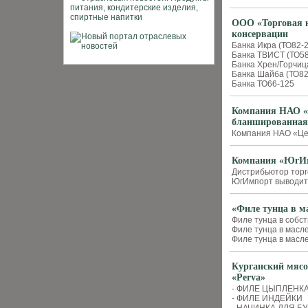
ООО «Торговая к
консервации
Банка Икра (ТО82-
Банка ТВИСТ (ТО58
Банка Хрен/Горчиц
Банка Шайба (ТО82
Банка ТО66-125
Компания НАО «Ц
бланшированная
Компания НАО «Цен
Компания «ЮгИм
Дистрибьютор тор
ЮгИмпорт выводит 
«Филе тунца в м
Филе тунца в собс
Филе тунца в масл
Филе тунца в масл
Курганский мясо
«Perva»
- ФИЛЕ ЦЫПЛЕНК
- ФИЛЕ ИНДЕЙКИ