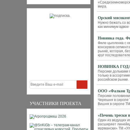
«Средиземноморска
мира.
Орский мясокомб
Нужно бежать со вс
как минимум вдвое
Новинка года. 
Филе цыпленка с 
консервов сегмент
рынке, которая, б
круг последовател
НОВИНКА ГОДА.
Персики дольками 
только в ассорти
российском рынке.
ООО «Фалкон Тре
Персики половинки
Черешня в сиропе 
УЧАСТНИКИ ПРОЕКТА
Вишня в сиропе ТМ
«Печень трески 
Один из ведущих и
расширяет линейку
мурмански» ТМ «У