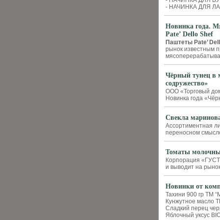
- НАЧИНКА ДЛЯ Б
- НАЧИНКА ДЛЯ Л
Новинка года. 
Pate’ Dello Shef
Паштеты Pate’ Dell
рынок известным п
мясоперерабатыва
Чёрный тунец в 
содружество»
ООО «Торговый дом
Новинка года «Чёр
Свекла маринов
Ассортиментная л
переносном смысле
Томаты молочны
Корпорация «ГУСТ
и выводит на рыно
Новинки от ком
Тахини 900 гр ТМ “
Кунжутное масло Т
Сладкий перец чер
Яблочный уксус BI