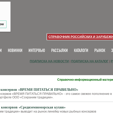
low
СПРАВОЧНИК РОССИЙСКИХ И ЗАРУБЕЖ
И
НОВИНКИ
ИНТЕРВЬЮ
РАССЫЛКИ
КАТАЛОГИ
РЫНОК
ПОДПИСКА НА НОВОСТИ
|
ПОДПИСКА НА КАТАЛОГ
|
Р
Справочно-информационный матер
х консервов «ВРЕМЯ ПИТАТЬСЯ ПРАВИЛЬНО»
онсервов «ВРЕМЯ ПИТАТЬСЯ ПРАВИЛЬНО» - это самое свежее пополнение в
ортфеле ООО «Сохраним традиции».
 консервов «Средиземноморская кухня»
м традиции» выводит на рынок линейку новых рыбных консервов