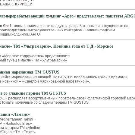
УРИТТО С КУРИЦЕЙ
АВАША С КУРИЦЕЙ
Мясоперерабатывающий холдинг «Арго» представляет: паштеты ARG
o Shef
- новые оригинальные продукты, разработанные и выпущенные на
роизводителем высококачественных консервов - Калининградским
ющим холдингом АРГО.
масле» ТМ «Ультрамарин». Новинка года от Т Д «Морское
 «Морское содружество» представляет:
ный тунец в масле» ТМ «Ультрамарин»
анная нарезанная ТМ GUSTUS
инейка маринованных овощей ТМ GUSTUS пополнилась яркой в прямом и
 новинкой – «Свеклой маринованной нарезанной».
е со сладким перцем ТМ GUSTUS
УС» расширяет ассортиментный портфель своей флагманской торговой мар
к Томаты молочные со сладким перцем ТМ GUSTUS.
пании «Ламанс»
Mediterranean Tahini»
М «Haitoglou Bros»
ри с сыром ТМ «Almito»
O/Organic ТМ «Ecoce»