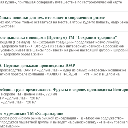
я кухня», приглашая совершить путешествие по гастрономической карте
инат: новинки для тех, кто живет в современном ритме
ех ног, чтобы только оставаться на месте, а чтобы куда-то попасть, надо беж
 быстрее!
Филе цыпленка с овощами (Премиум) ТМ "Сохраним традиции"
овощами (Премиум) ТМ «Сохраним традиции» продолжает новую линейку
а здорового питания. Это одна из самых интересных новинок на российском
езусловно, имеет все шансы произвести на рынке настоящий фурор и широкий
ей здорового образа жизни.
 Персики дольками производства ЮАР
производства ЮАР ТМ «Дольче Лав» – одна из самых интересных новинок не
ментном портфеле компании «ФАЛКОН ТРЕЙДИНГ ГРУП», но и в целом на
йдинг груп» представляет: Фрукты в сиропе, производства Болгар
 в сиропе ТМ «Дольче Лав», 720 мл
ТМ «Дольче Лав», 720 мл
 «Дольче Лав», 720 мл
по-мурмански» ТМ «Ультрамарин»
гроков российского рынка рыбной консервации - ТД «Морское содружество»
 продуктов паштетной группы и выводит на рынок новинку - «Печень трески п
льтрамарин»