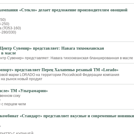
омпания «Стекло» делает предложение производителям овощной
250)
-250)
а (ТО53-160)
-280/330)
ентр Сувенир» представляет: Навага тихоокеанская
 в масле
тр Сувенир» представляет: Навага тихоокеанская бланшированная в масле
порт» представляет Перец Халапеньо резаный ТМ «Lorado»
говой марки LORADO на территории Российской Федерации компания
на рынок новый продукт
асле» ТМ «Ультрамарин»
твенном соку
е
е с перцем чили
комбинат «Стандарт» представляет вкусные и современные новинки
А