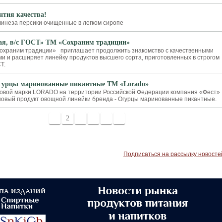
нтия качества!
линеза персики очищенные в легком сиропе
ая, в/с ГОСТ» ТМ «Сохраним традиции»
Сохраним традиции» приглашает продолжить знакомство с качественными
и и расширяет линейку продуктов высшего сорта, приготовленных в строгом
Т.
Огурцы маринованные пикантные ТМ «Lorado»
овой марки LORADO на территории Российской Федерации компания «Фест»
новый продукт овощной линейки бренда - Огурцы маринованные пикантные.
1
2
3
4
5
6
Подписаться на рассылку новосте