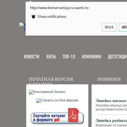
http://www.konservatsiya.ru wants to:
Show notifications
Block
Al
НОВОСТИ
ХИТЫ
ТОП-10
КОМПАНИИ
ДЕГУСТАЦИ
ПЕЧАТНАЯ ВЕРСИЯ
НОВИНКИ
КАТАЛОГА
Линейка мясны
Линейка мясных к
ассортиментном п
Линейка рыбных
Компания «Сохрани