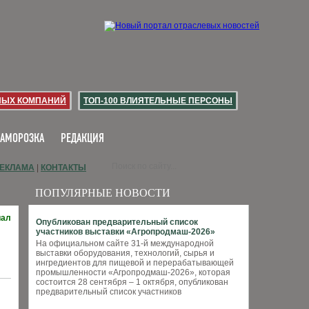
НЫХ КОМПАНИЙ
ТОП-100 ВЛИЯТЕЛЬНЫЕ ПЕРСОНЫ
ЗАМОРОЗКА
РЕДАКЦИЯ
ЕКЛАМА
|
КОНТАКТЫ
ПОПУЛЯРНЫЕ НОВОСТИ
иал
Опубликован предварительный список
участников выставки «Агропродмаш-2026»
На официальном сайте 31-й международной
выставки оборудования, технологий, сырья и
ингредиентов для пищевой и перерабатывающей
промышленности «Агропродмаш-2026», которая
состоится 28 сентября – 1 октября, опубликован
предварительный список участников