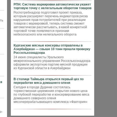
РПН: Система маркировки автоматически укажет
торговую точку с нелегальным оборотом товаров
Роспотребнадзор подготовил проект приказа,
которым расширяет перечень индикаторов риска
нарушения прав потребителей при реализации
ать
товаров с маркировкой, теперь система сможет
автоматически рассчитывать, в какой конкретной
торговой точке появляются признаки
небезопасного или нелегального оборота
Курганские мясные консервы отправлены в
Азербайджан — свыше 10 тонн прошли проверку
Россельхознадзора
24 июня специалисты Уральского
межрегионального управления Россельхознадзора
оформили экспортную партию мясной продукции
из Курганской области в Азербайджан
В столице Таймыра открылся первый цех по
ия
переработке мяса домашнего оленя
Сегодня в городе Дудинке состоялась
торжественная церемония открытия нового цеха
по глубокой переработке и консервированию мяса
домашнего северного оленя
мясоперерабатывающего комплекса «Фактория»
о-