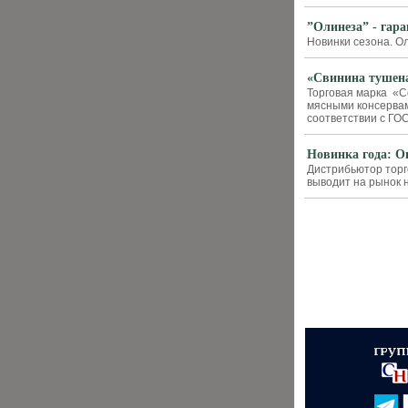
”Олинеза” - гара
Новинки сезона. О
«Свинина тушен
Торговая марка «
мясными консервам
соответствии с ГОС
Новинка года: 
Дистрибьютор торг
выводит на рынок 