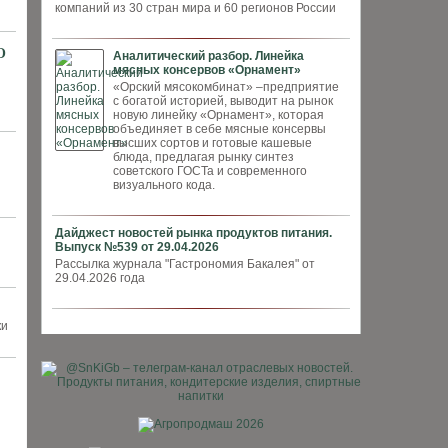
компаний из 30 стран мира и 60 регионов России
O
Аналитический разбор. Линейка
мясных консервов «Орнамент»
«Орский мясокомбинат» –предприятие
с богатой историей, выводит на рынок
новую линейку «Орнамент», которая
объединяет в себе мясные консервы
высших сортов и готовые кашевые
блюда, предлагая рынку синтез
советского ГОСТа и современного
визуального кода.
Дайджест новостей рынка продуктов питания.
Выпуск №539 от 29.04.2026
Рассылка журнала "Гастрономия Бакалея" от
29.04.2026 года
ки