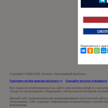
СМОТР
Поделиться с дру
Copyright © 2000-2026. Каталог «Консервный business»
Смотрите on-line версию каталога >>
Скачайте каталог в формате
Все права на опубликованные на сайте
www.konsb
iz.snkigb.ru
и катало
только по согласованию с Редакцией с обязательной активной ссылкой
Данный сайт предназначен для информирования посетителей сайта об
пользования. Сайт содержит информацию исключительно о хозяйствен
компаниями.