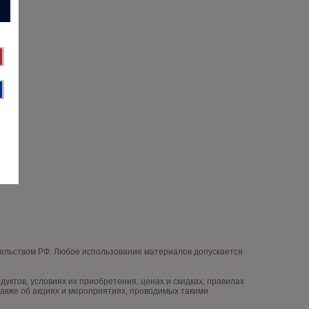
тельством РФ. Любое использование материалов допускается
ктов, условиях их приобретения, ценах и скидках, правилах
акже об акциях и мероприятиях, проводимых такими