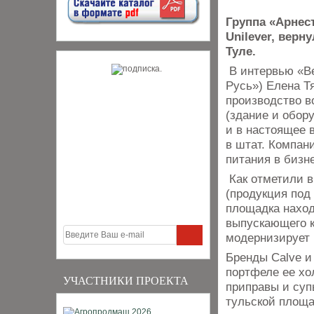
Группа «Арнес
Unilever, верн
Туле.
В интервью «В
Русь») Елена Тя
производство в
(здание и обор
и в настоящее 
в штат. Компан
питания в бизн
Как отметили в
(продукция под
площадка наход
выпускающего к
модернизирует 
Бренды Calve и
портфеле ее хо
УЧАСТНИКИ ПРОЕКТА
приправы и суп
тульской площа