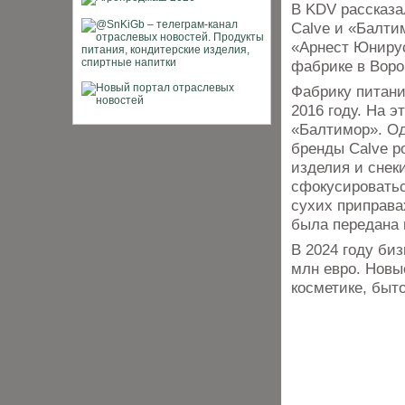
В KDV рассказа
Calve и «Балти
«Арнест Юнирус
фабрике в Воро
Фабрику питани
2016 году. На 
«Балтимор». Од
бренды Calve р
изделия и снеки
сфокусироватьс
сухих приправа
была передана 
В 2024 году биз
млн евро. Новы
косметике, быт