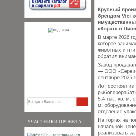
Крупный произ
брендом Vici 
имущественный
«Корат» в Пио
В марте 2026 г
которое занима
животных и пти
обратил вниман
Завод продавал
— ООО «Сервис 
сентябре 2025 г
Лот состоял из
рыбоперерабат
5,4 тыс. кв. м,
м, оборудовани
отделение упак
На торгах на п
УЧАСТНИКИ ПРОЕКТА
начальной цене
реализовать за