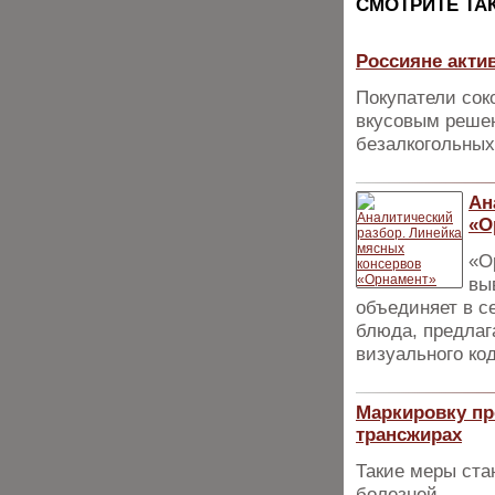
CМОТРИТЕ ТА
Россияне акти
Покупатели сок
вкусовым решен
безалкогольных
Ан
«О
«О
вы
объединяет в с
блюда, предлаг
визуального код
Маркировку пр
трансжирах
Такие меры ста
болезней