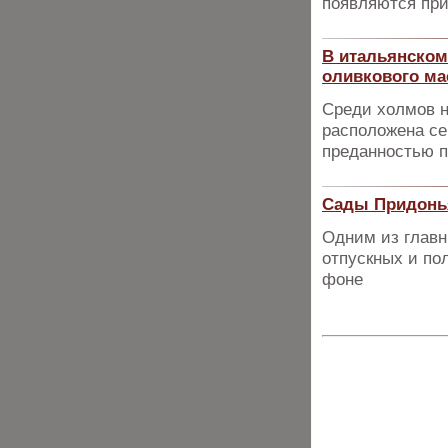
появляются при
В итальянском
оливкового мас
Среди холмов н
расположена сем
преданностью 
Сады Придонь
Одним из главн
отпускных и п
фоне