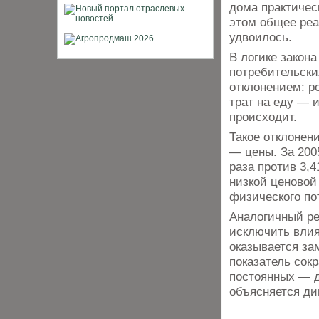
дома практичес
этом общее реа
удвоилось.
В логике закон
потребительски
отклонением: р
трат на еду — 
происходит.
Такое отклонен
— цены. За 200
раза против 3,
низкой ценовой 
физического по
Аналогичный ре
исключить влия
оказывается за
показатель сокр
постоянных — д
объясняется ди