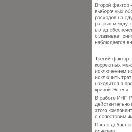
Второй фактор 
выборочных об
расходов на еду
разрыв между к
вклад обеспече
сглаживает сни
наблюдается вн
Третий фактор 
корректных меж
исключением из
исключить трат
находится в пр
кривой Энгеля.
В работе ИНП Р
действительно 
этого компонен
с сопоставимым
После добавлен
исчезает.