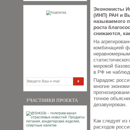
Экономисты Ин
(ИНП) РАН и В
называемого п
роста благосо
снижаются, ка
На агрегирован
комбинацией фа
неравномерным
статистического
мировой базово
в РФ не наблюд
Парадокс росси
многие экономи
прогнозирован
точное объясне
УЧАСТНИКИ ПРОЕКТА
дезавуирован.
Как следует из 
расходов росси