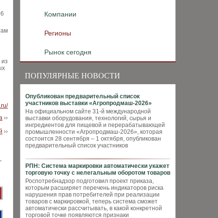
«6
Компании
там
Регионы
Рынок сегодня
 из
ых
ПОПУЛЯРНЫЕ НОВОСТИ
Опубликован предварительный список
участников выставки «Агропродмаш-2026»
.ru/
На официальном сайте 31-й международной
а
››
выставки оборудования, технологий, сырья и
ингредиентов для пищевой и перерабатывающей
й
››
промышленности «Агропродмаш-2026», которая
состоится 28 сентября – 1 октября, опубликован
предварительный список участников
РПН: Система маркировки автоматически укажет
торговую точку с нелегальным оборотом товаров
Роспотребнадзор подготовил проект приказа,
которым расширяет перечень индикаторов риска
нарушения прав потребителей при реализации
товаров с маркировкой, теперь система сможет
автоматически рассчитывать, в какой конкретной
торговой точке появляются признаки