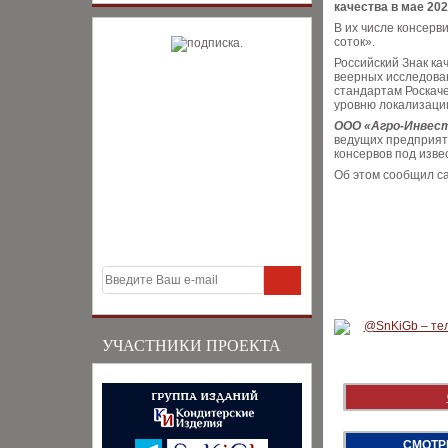
качества в мае 202
В их числе консер
соток».
Российский Знак ка
веерных исследова
стандартам Роскаче
уровню локализации
ООО «Агро-Инвес
ведущих предприят
консервов под изве
Об этом сообщил са
УЧАСТНИКИ ПРОЕКТА
СМОТР