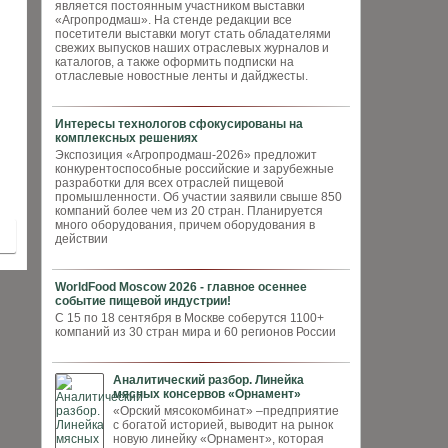
является постоянным участником выставки
«Агропродмаш». На стенде редакции все
посетители выставки могут стать обладателями
свежих выпусков наших отраслевых журналов и
каталогов, а также оформить подписки на
отласлевые новостные ленты и дайджесты.
Интересы технологов сфокусированы на
комплексных решениях
Экспозиция «Агропродмаш-2026» предложит
конкурентоспособные российские и зарубежные
разработки для всех отраслей пищевой
промышленности. Об участии заявили свыше 850
компаний более чем из 20 стран. Планируется
много оборудования, причем оборудования в
действии
WorldFood Moscow 2026 - главное осеннее
событие пищевой индустрии!
С 15 по 18 сентября в Москве соберутся 1100+
компаний из 30 стран мира и 60 регионов России
Аналитический разбор. Линейка
мясных консервов «Орнамент»
«Орский мясокомбинат» –предприятие
с богатой историей, выводит на рынок
новую линейку «Орнамент», которая