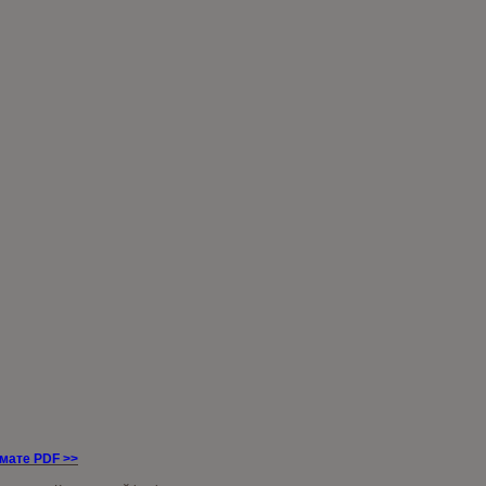
рмате PDF
>>