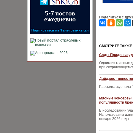
Поделиться с дру
CМОТРИТЕ ТАКЖЕ
Сады Придонья уд
Одним из главных 
при сохраняющемс
Дайджест новостей
Рассылка журнала "
Мясные консервы. 
популярности брен
В исследовании уча
Использованы данны
января 2026 года