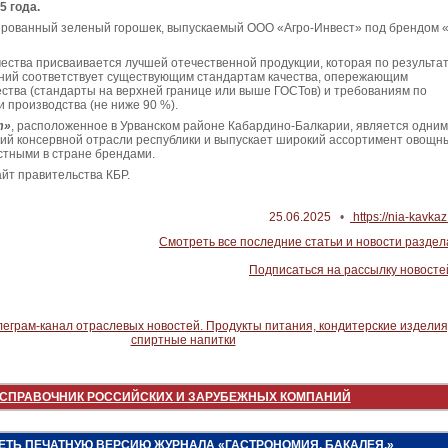
5 года.
вированный зеленый горошек, выпускаемый ООО «Агро-Инвест» под брендом 
чества присваивается лучшей отечественной продукции, которая по результа
ний соответствует существующим стандартам качества, опережающим
ства (стандарты на верхней границе или выше ГОСТов) и требованиям по
 производства (не ниже 90 %).
т»
, расположенное в Урванском районе Кабардино-Балкарии, является одним
ий консервной отрасли республики и выпускает широкий ассортимент овощн
стными в стране брендами.
йт правительства КБР.
25.06.2025
•
https://nia-kavkaz
Смотреть все последние статьи и новости раздел
Подписаться на рассылку новосте
СПРАВОЧНИК РОССИЙСКИХ И ЗАРУБЕЖНЫХ КОМПАНИЙ
ЕТЬ ПЕЧАТНУЮ ВЕРСИЮ ЖУРНАЛА «ГАСТРОНОМИЯ. БАКАЛЕЯ.»