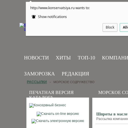
http://www.konservatsiya.ru wants to:
Show notifications
Block
Al
НОВОСТИ
ХИТЫ
ТОП-10
КОМПАН
ЗАМОРОЗКА
РЕДАКЦИЯ
РАССЫЛКИ
МОРСКОЕ СОДРУЖЕСТВО
›
ПЕЧАТНАЯ ВЕРСИЯ
МОРСКОЕ С
КАТАЛОГА
Шпроты в масле
Рассылка компании