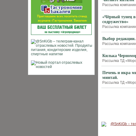
Рассылка компании 
«Чёрный тунец в
содружество»
Рассылка компании
Выбор редакции.
Рассылка компании 
Килька Черномор
Рассылка ТД «Морск
Печень и икра м
минтай.
Рассылка ТД «Морск