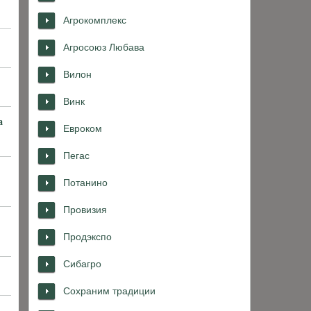
Агрокомплекс
Агросоюз Любава
Вилон
Винк
а
Евроком
Пегас
Потанино
Провизия
Продэкспо
Сибагро
Сохраним традиции