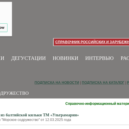
low
СПРАВОЧНИК РОССИЙСКИХ И ЗАРУБЕЖ
ИИ
ДЕГУСТАЦИИ
НОВИНКИ
ИНТЕРВЬЮ
РА
ПОДПИСКА НА НОВОСТИ
|
ПОДПИСКА НА КАТАЛОГ
|
ОДРУЖЕСТВО
Справочно-информационный матер
 из балтийской кильки ТМ «Ультрамарин»
 "Морское содружество" от 12.03.2025 года