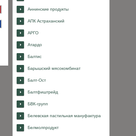
Аннинские продукты
АПК Астраханский
АРГО
Атардо
Балтис
Барышский мясокомбинат
Балт-Ост
Балтфиштрейд
БВК-групп
Белевская пастильная мануфактура
Белмолпродукт