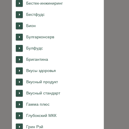
Бестек-инжиниринг
Бестфудс
Бион
Булгарконсерв
Булфудс
Бригантина
Вкусы здоровья
Вкусный продукт
Вкусный стандарт
Гамма плюс
Глубокский МКК
Грин Рэй