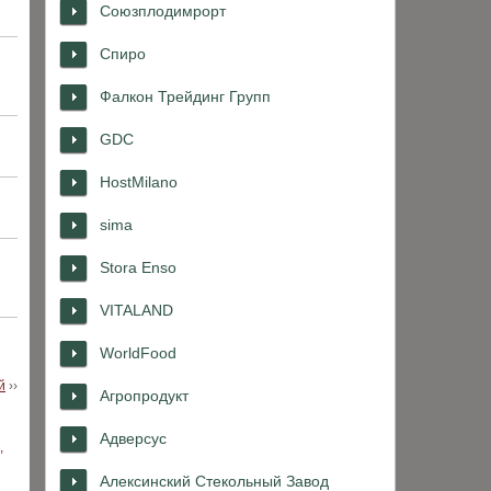
Союзплодимрорт
Спиро
Фалкон Трейдинг Групп
GDC
HostMilano
sima
Stora Enso
VITALAND
WorldFood
й
››
Агропродукт
Адверсус
Алексинский Стекольный Завод