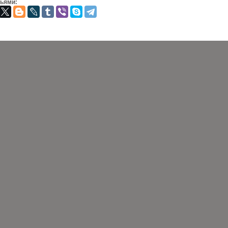
зьями: