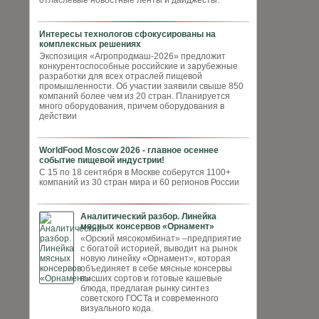
отласлевые новостные ленты и дайджесты.
Интересы технологов сфокусированы на
комплексных решениях
Экспозиция «Агропродмаш-2026» предложит
конкурентоспособные российские и зарубежные
разработки для всех отраслей пищевой
промышленности. Об участии заявили свыше 850
компаний более чем из 20 стран. Планируется
много оборудования, причем оборудования в
действии
WorldFood Moscow 2026 - главное осеннее
событие пищевой индустрии!
С 15 по 18 сентября в Москве соберутся 1100+
компаний из 30 стран мира и 60 регионов России
Аналитический разбор. Линейка
мясных консервов «Орнамент»
«Орский мясокомбинат» –предприятие
с богатой историей, выводит на рынок
новую линейку «Орнамент», которая
объединяет в себе мясные консервы
высших сортов и готовые кашевые
блюда, предлагая рынку синтез
советского ГОСТа и современного
визуального кода.