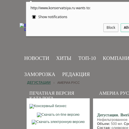
http://www.konservatsiya.ru wants to:
Show notifications
Block
Al
НОВОСТИ
ХИТЫ
ТОП-10
КОМПАН
ЗАМОРОЗКА
РЕДАКЦИЯ
ДЕГУСТАЦИИ
АМЕРИА РУСС
›
ПЕЧАТНАЯ ВЕРСИЯ
АМЕРИА РУ
КАТАЛОГА
Дегустация. Iber
Нефильтрованное.
Объем:
500 мл.
Ср
Состав:
оливковое 