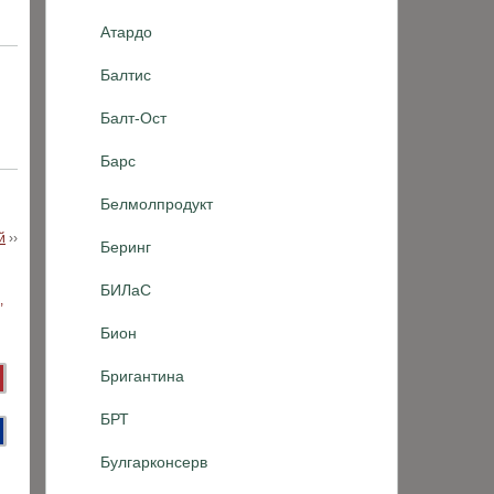
Атардо
Балтис
Балт-Ост
Барс
Белмолпродукт
й
››
Беринг
БИЛаС
Бион
Бригантина
БРТ
Булгарконсерв