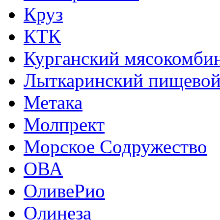
Круз
КТК
Курганский мясокомбин
Лыткаринский пищевой
Метака
Молпрект
Морское Содружество
ОВА
ОливеРио
Олинеза