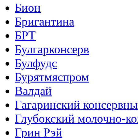
Бион
Бригантина
БРТ
Булгарконсерв
Булфудс
Бурятмяспром
Валдай
Гагаринский консервны
Глубокский молочно-к
Грин Рэй