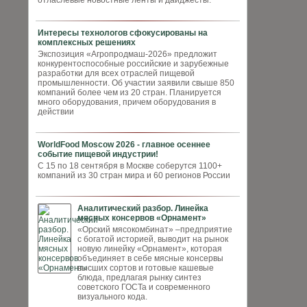
отласлевые новостные ленты и дайджесты.
Интересы технологов сфокусированы на
комплексных решениях
Экспозиция «Агропродмаш-2026» предложит
конкурентоспособные российские и зарубежные
разработки для всех отраслей пищевой
промышленности. Об участии заявили свыше 850
компаний более чем из 20 стран. Планируется
много оборудования, причем оборудования в
действии
WorldFood Moscow 2026 - главное осеннее
событие пищевой индустрии!
С 15 по 18 сентября в Москве соберутся 1100+
компаний из 30 стран мира и 60 регионов России
Аналитический разбор. Линейка
мясных консервов «Орнамент»
«Орский мясокомбинат» –предприятие
с богатой историей, выводит на рынок
новую линейку «Орнамент», которая
объединяет в себе мясные консервы
высших сортов и готовые кашевые
блюда, предлагая рынку синтез
советского ГОСТа и современного
визуального кода.