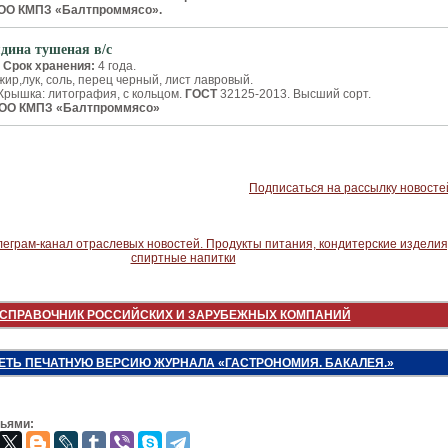
ОО КМПЗ «Балтпроммясо».
ядина тушеная в/с
Срок хранения:
4 года.
жир,лук, соль, перец черный, лист лавровый.
Крышка: литография, с кольцом.
ГОСТ
32125-2013. Высший сорт.
ООО КМПЗ «Балтпроммясо»
Подписаться на рассылку новосте
СПРАВОЧНИК РОССИЙСКИХ И ЗАРУБЕЖНЫХ КОМПАНИЙ
ЕТЬ ПЕЧАТНУЮ ВЕРСИЮ ЖУРНАЛА «ГАСТРОНОМИЯ. БАКАЛЕЯ.»
зьями: