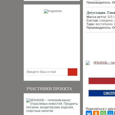
Производитель
:
О
Дегустация. Гов
Масса нетто:
325 г.
Состав:
говядина, 
Тара:
жестебанка. 
Производитель: 
УЧАСТНИКИ ПРОЕКТА
СМОТР
Поделиться с дру