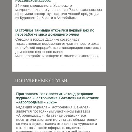
Россельхознадзора
24 июня специалисты Уральского
межрегионального управления Россельхознадзора
оформили экспортную партию мясной продукции
из Курганской области в Азербайджан
В столице Таймыра открылся первый цех по
переработке мяса домашнего оленя
Сегодня в городе Дудинке состоялась
торжественная церемония открытия нового цеха
по глубокой переработке и консервированию мяса
домашнего северного оленя
мясоперерабатывающего комплекса «Фактория»
ПОПУЛЯРНЫЕ СТАТЬИ
Приглашаем всех посетить стенд редакции
журнала «Гастрономия. Бакалея» на выставке
«Агропродмаш – 2026»
Редакция журнала «Гастрономия. Бакалея»
является постоянным участником выставки
«Агропродмаш». На стенде редакции все
посетители выставки могут стать обладателями
свежих выпусков наших отраслевых журналов и
каталогов, а также оформить подписки на