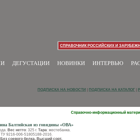
СПРАВОЧНИК РОССИЙСКИХ И ЗАРУБЕЖ
ИИ
ДЕГУСТАЦИИ
НОВИНКИ
ИНТЕРВЬЮ
РА
ПОДПИСКА НА НОВОСТИ
|
ПОДПИСКА НА КАТАЛОГ
|
Справочно-информационный матер
чина Балтийская из говядины «ОВА»
года.
Вес нетто
: 325 г.
Тара
: жестебанка.
. ТУ 9216-006-51805188-2016.
Без соевого белка. Высший сорт.