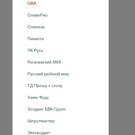
ОВА
ОливеРио
Олинеза
Пиканта
ПК Русь
Рогачевский МКК
Русский рыбный мир
ТД Прошу к столу
Хаме Фудс
Холдинг БВК-Групп
Шпротмастер
Экопродукт