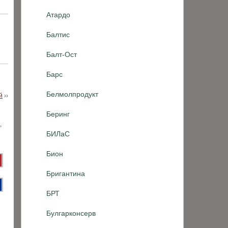
Атардо
Балтис
Балт-Ост
Барс
Белмолпродукт
й
››
Беринг
БИЛаС
Бион
Бригантина
БРТ
Булгарконсерв