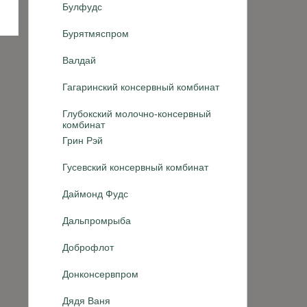
Булфудс
Бурятмяспром
Валдай
Гагаринский консервный комбинат
Глубокский молочно-консервный
комбинат
Грин Рэй
Гусевский консервный комбинат
Даймонд Фудс
Дальпромрыба
Доброфлот
Донконсервпром
Дядя Ваня