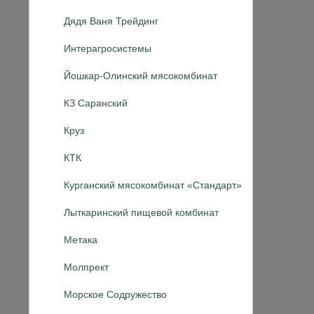
Дядя Ваня Трейдинг
Интерагросистемы
Йошкар-Олинский мясокомбинат
КЗ Саранский
Круз
КТК
Курганский мясокомбинат «Стандарт»
Лыткаринский пищевой комбинат
Метака
Молпрект
Морское Содружество