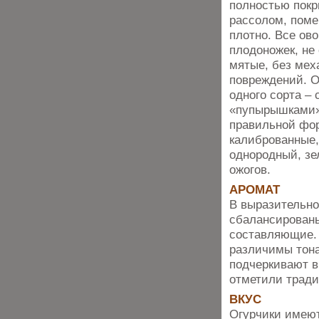
полностью пок
рассолом, поме
плотно. Все ов
плодоножек, не
мятые, без мех
повреждений. О
одного сорта –
«пупырышками»
правильной фо
калиброванные,
однородный, зе
ожогов.
АРОМАТ
В выразительно
сбалансированы 
составляющие. 
различимы тона
подчеркивают в
отметили тради
ВКУС
Огурчики имеют