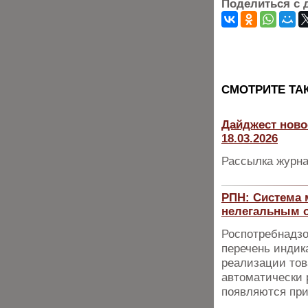
Поделиться с 
CМОТРИТЕ ТА
Дайджест ново
18.03.2026
Рассылка журна
РПН: Система 
нелегальным 
Роспотребнадзо
перечень индик
реализации тов
автоматически р
появляются при