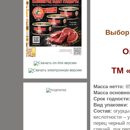
Выбор 
О
ТМ 
Масса нетто:
65
Масса основно
Срок годности
Вид упаковки:
Состав:
огурцы,
кислотности – у
перец черный г
специй, лук ре