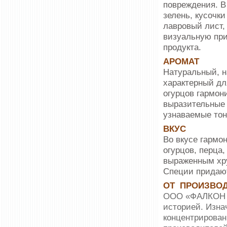
повреждения. В
зелень, кусочки
лавровый лист,
визуальную при
продукта.
АРОМАТ
Натуральный, 
характерный дл
огурцов гармон
выразительные о
узнаваемые тон
ВКУС
Во вкусе гармо
огурцов, перца
выраженным хру
Специи придают
ОТ ПРОИЗВО
ООО «ФАЛКОН Т
историей. Изна
концентрирован