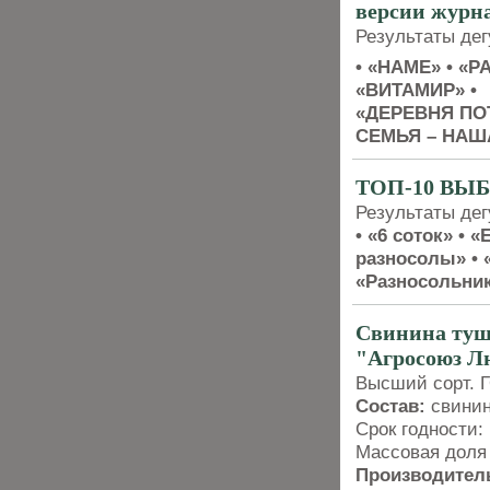
версии журна
Результаты де
• «HAME» • «P
«ВИТАМИР» •
«ДЕРЕВНЯ ПО
СЕМЬЯ – НАША
ТОП-10 ВЫ
Результаты дег
• «6 соток» •
разносолы» • 
«Разносольник
Свинина ту
"Агросоюз Л
Высший сорт. Г
Состав:
свинин
Срок годности: 
Массовая доля 
Производител