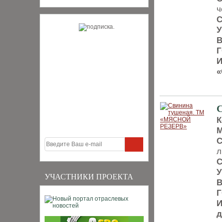
ч
С
У
В
Г
И
«
К
М
С
л
С
У
УЧАСТНИКИ ПРОЕКТА
В
Г
И
д