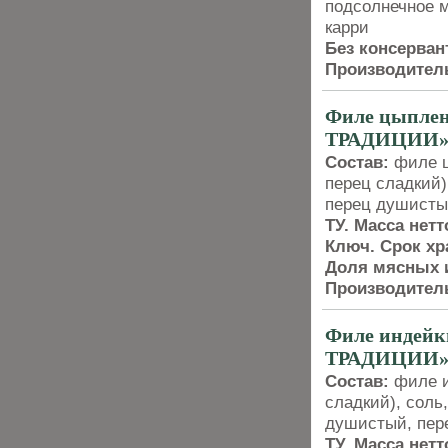
подсолнечное м
карри
Без консерван
Производител
Филе цыпле
ТРАДИЦИИ
Состав:
филе ц
перец сладкий)
перец душисты
ТУ. Масса нетт
Ключ. Срок хр
Доля мясных и
Производител
Филе индей
ТРАДИЦИИ
Состав:
филе ин
сладкий), соль
душистый, пер
ТУ. Масса нетт