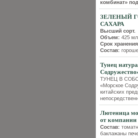
комбинат» по
ЗЕЛЕНЫЙ Г
САХАРА
Высший сорт.
Объем:
425 мл
Срок хранени
Состав:
гороше
Тунец натура
Содружество
ТУНЕЦ В СОБСТ
«Морское Содр
китайских пред
непосредственн
Лютеница мо
от компании
Состав:
томатн
баклажаны печ