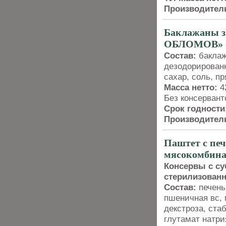
Производител
Баклажаны 
ОБЛОМОВ» о
Состав:
баклаж
дезодорированн
сахар, соль, пр
Масса нетто:
4
Без консервант
Срок годности
Производител
Паштет с печ
мясокомбина
Консервы с с
стерилизован
Состав:
печень 
пшеничная вс, 
декстроза, ста
глутамат натри