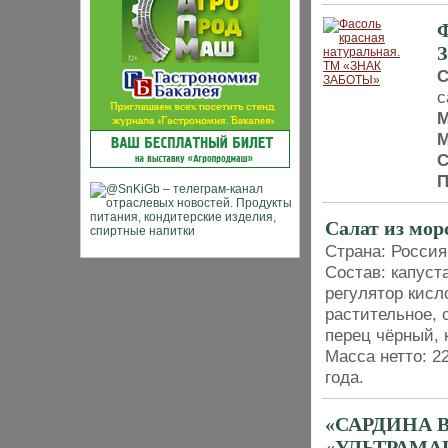
Ф
С
с
М
М
С
П
Салат из мо
Страна: Россия
Состав: капуст
регулятор кисл
растительное, 
перец чёрный, 
Масса нетто: 22
года.
«САРДИНА 
«УЛЬТРАМА