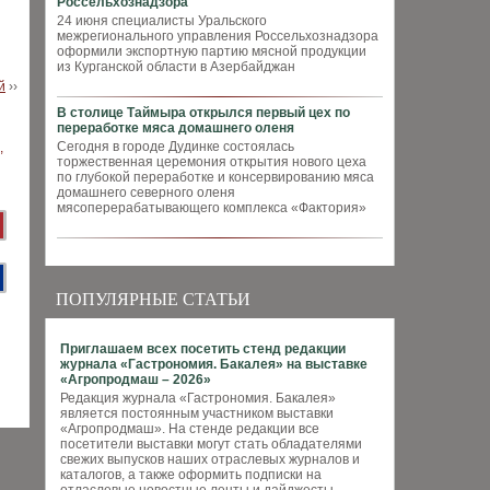
Россельхознадзора
24 июня специалисты Уральского
межрегионального управления Россельхознадзора
оформили экспортную партию мясной продукции
из Курганской области в Азербайджан
й
››
В столице Таймыра открылся первый цех по
переработке мяса домашнего оленя
Сегодня в городе Дудинке состоялась
торжественная церемония открытия нового цеха
по глубокой переработке и консервированию мяса
домашнего северного оленя
мясоперерабатывающего комплекса «Фактория»
ПОПУЛЯРНЫЕ СТАТЬИ
Приглашаем всех посетить стенд редакции
журнала «Гастрономия. Бакалея» на выставке
«Агропродмаш – 2026»
Редакция журнала «Гастрономия. Бакалея»
является постоянным участником выставки
«Агропродмаш». На стенде редакции все
посетители выставки могут стать обладателями
свежих выпусков наших отраслевых журналов и
каталогов, а также оформить подписки на