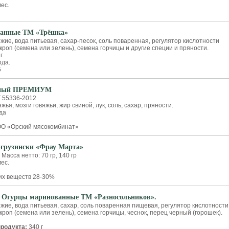
мес.
анные ТМ «Трёшка»
жие, вода питьевая, сахар-песок, соль поваренная, регулятор кислотности
укроп (семена или зелень), семена горчицы и другие специи и пряности.
г.
ода.
5
чный ПРЕМИУМ
 55336-2012
жья, мозги говяжьи, жир свиной, лук, соль, сахар, пряности.
ода
ОО «Орский мясокомбинат»
-грузински «Фрау Марта»
. Масса нетто: 70 гр, 140 гр
мес.
их веществ 28-30%
. Огурцы маринованные ТМ «Разносольников».
жие, вода питьевая, сахар, соль поваренная пищевая, регулятор кислотности 
укроп (семена или зелень), семена горчицы, чеснок, перец черный (горошек).
продукта:
340 г