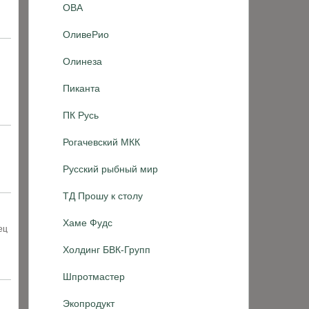
ОВА
ОливеРио
Олинеза
Пиканта
ПК Русь
Рогачевский МКК
Русский рыбный мир
ТД Прошу к столу
Хаме Фудс
ец
Холдинг БВК-Групп
Шпротмастер
Экопродукт