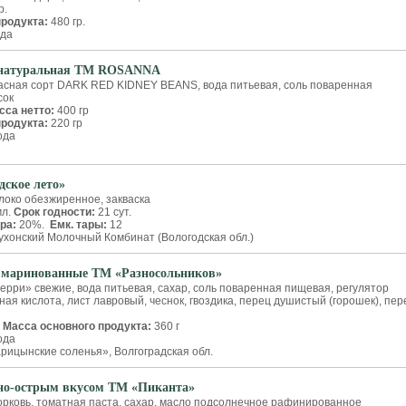
р.
продукта:
480 гр.
да
 натуральная ТМ ROSANNA
асная сорт DARK RED KIDNEY BEANS, вода питьевая, соль поваренная
сок
сса нетто:
400 гр
продукта:
220 гр
ода
1
дское лето»
олоко обезжиренное, закваска
мл.
Срок годности:
21 сут.
ра:
20%.
Емк. тары:
12
хонский Молочный Комбинат (Вологодская обл.)
 маринованные ТМ «Разносольников»
рри» свежие, вода питьевая, сахар, соль поваренная пищевая, регулятор
сная кислота, лист лавровый, чеснок, гвоздика, перец душистый (горошек), пер
.
Масса основного продукта:
360 г
ода
рицынские соленья», Волгоградская обл.
жно-острым вкусом ТМ «Пиканта»
рковь, томатная паста, сахар, масло подсолнечное рафинированное