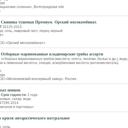
ода
ицынские соленья», Волгоградская обл
5
 Свинина тушеная Премиум. Орский мясокомбинат.
Т
32125-2013
ук, соль, лавровый лист, перец черный
ет.
О «Орский мясокомбинат»
 Отборные маринованные владимирские грибы ассорти
 отборных маринованных грибов (маслята, опята, лисички, белые и др.), вода,
ная и лимонная кислоты, специи, аскорбиновая кислота (антиокислитель).
г.
ода.
О «Меленковский консервный завод». Россия.
овых шишек
.
Срок годности:
2 года
овые, сахар, вода
47295-2014
мсонов и партнеры»
о криля антарктического натуральное
, соль.