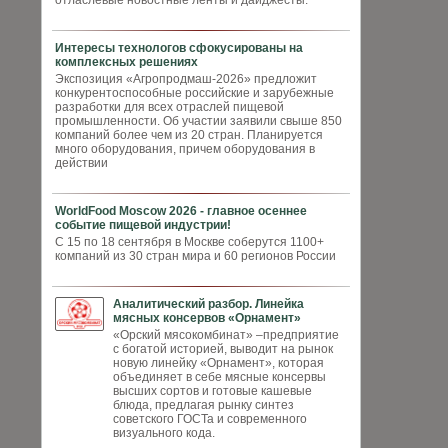
отласлевые новостные ленты и дайджесты.
Интересы технологов сфокусированы на
комплексных решениях
Экспозиция «Агропродмаш-2026» предложит
конкурентоспособные российские и зарубежные
разработки для всех отраслей пищевой
промышленности. Об участии заявили свыше 850
компаний более чем из 20 стран. Планируется
много оборудования, причем оборудования в
действии
WorldFood Moscow 2026 - главное осеннее
событие пищевой индустрии!
С 15 по 18 сентября в Москве соберутся 1100+
компаний из 30 стран мира и 60 регионов России
Аналитический разбор. Линейка
мясных консервов «Орнамент»
«Орский мясокомбинат» –предприятие
с богатой историей, выводит на рынок
новую линейку «Орнамент», которая
объединяет в себе мясные консервы
высших сортов и готовые кашевые
блюда, предлагая рынку синтез
советского ГОСТа и современного
визуального кода.