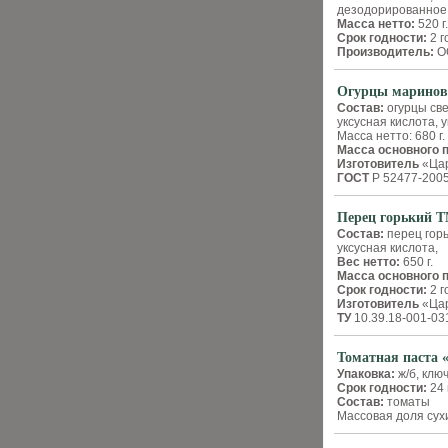
дезодорированное,
Масса нетто:
520 г
Срок годности:
2 г
Производитель:
ОО
Огурцы маринов
Состав:
огурцы све
уксусная кислота, 
Масса нетто: 680 г.
Масса основного 
Изготовитель
«Цар
ГОСТ
Р 52477-200
Перец горький Т
Состав:
перец горь
уксусная кислота,
Вес нетто:
650 г.
Масса основного 
Срок годности:
2 г
Изготовитель
«Цар
ТУ
10.39.18-001-03
Томатная паста
Упаковка:
ж/б, клю
Срок годности:
24 
Состав:
томаты
Массовая доля сух