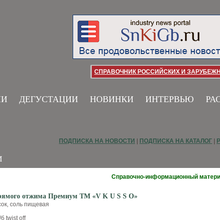
СПРАВОЧНИК РОССИЙСКИХ И ЗАРУБЕЖ
ИИ
ДЕГУСТАЦИИ
НОВИНКИ
ИНТЕРВЬЮ
РА
ПОДПИСКА НА НОВОСТИ
|
ПОДПИСКА НА КАТАЛОГ
|
И
Справочно-информационный матер
рямого отжима Премиум ТМ «V K U S S O»
сок, соль пищевая
б twist off