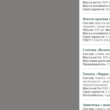
Масса нетто:
800 г
Масса основного 
Срок годности:
2го
Фасоль красная
Состав:
фасоль кр
пищевая, сахар-пе
Объем:
425 мл.
Ма
Масса основного 
Срок годности:
3 г
ГОСТ
Р 54679-201
Сметана «Волого
Состав:
сливки, м
Масса нетто:
400 
Массовая доля жи
Производитель:
Су
Томаты «Черри»
Состав:
Томаты «Че
кислотности - уксу
черный (горошек)
Масса нетто:
680 г
Срок годности:
2 г
Изготовитель:
«Ца
Аппетитка с не
Состав:
томаты, мо