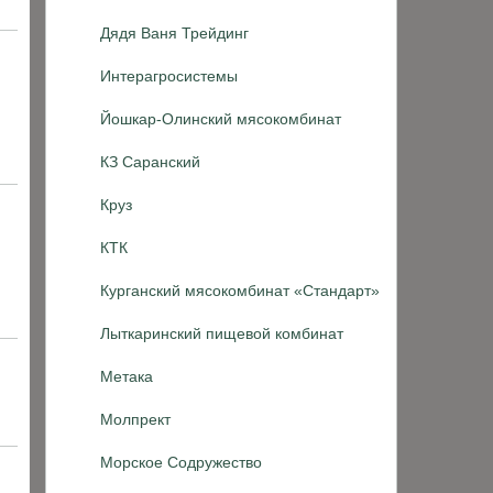
Дядя Ваня Трейдинг
Интерагросистемы
Йошкар-Олинский мясокомбинат
КЗ Саранский
Круз
КТК
Курганский мясокомбинат «Стандарт»
Лыткаринский пищевой комбинат
Метака
Молпрект
Морское Содружество