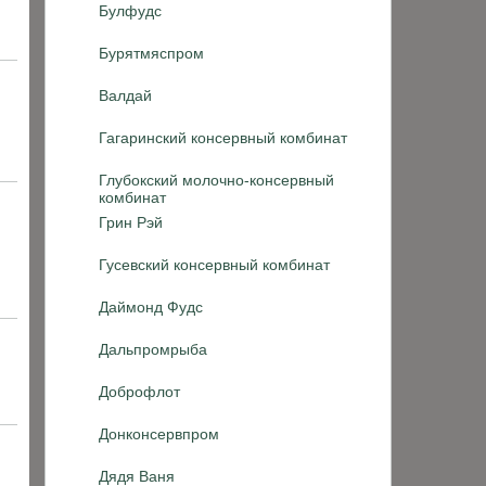
Булфудс
Бурятмяспром
Валдай
Гагаринский консервный комбинат
Глубокский молочно-консервный
комбинат
Грин Рэй
Гусевский консервный комбинат
Даймонд Фудс
Дальпромрыба
Доброфлот
Донконсервпром
Дядя Ваня