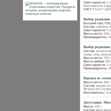
Срок годности:
2 г
Изготовитель «Цар
ГОСТ
Р 52477-200
Выбор редакции.
Высший сорт,
ГОС
Состав:
свинина, л
Срок годности:
5 л
Масса нетто:
338 г
Производитель:
ОО
Выбор редакции.
Состав:
ассорти из
сахар, соль, уксус
Масса нетто:
760 г.
Масса грибов:
450 
Срок годности:
3 г
Производитель:
ОО
Варенье из сосн
Масса нетто:
480 г
Состав:
шишки сосн
ТУ
9163-001-01389
Изготовитель:
«Са
Дегустация. Мяс
Масса:
105 г.
Состав:
мясо криля