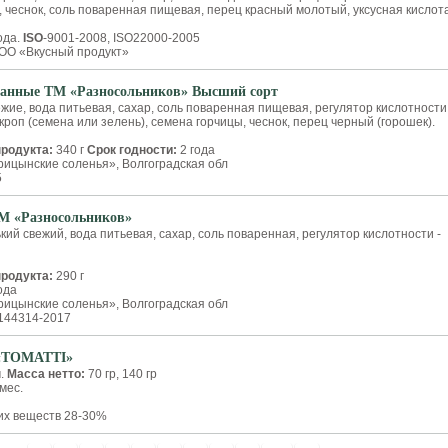
 чеснок, соль поваренная пищевая, перец красный молотый, уксусная кислота
.
ода.
ISO
-9001-2008, ISO22000-2005
О «Вкусный продукт»
анные ТМ «Разносольников» Высший сорт
жие, вода питьевая, сахар, соль поваренная пищевая, регулятор кислотности 
укроп (семена или зелень), семена горчицы, чеснок, перец черный (горошек).
продукта:
340 г
Срок годности:
2 года
ицынские соленья», Волгоградская обл
5
М «Разносольников»
кий свежий, вода питьевая, сахар, соль поваренная, регулятор кислотности -
продукта:
290 г
ода
ицынские соленья», Волгоградская обл
144314-2017
 «TOMATTI»
ч.
Масса нетто:
70 гр, 140 гр
мес.
их веществ 28-30%