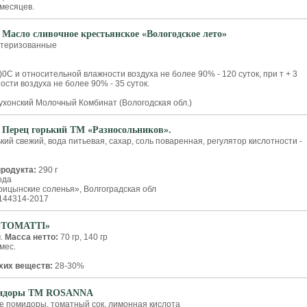
месяцев.
 Масло сливочное крестьянское «Вологодское лето»
стеризованные
2)0С и относительной влажности воздуха не более 90% - 120 суток, при т + 3
ности воздуха не более 90% - 35 суток.
хонский Молочный Комбинат (Вологодская обл.)
 Перец горький ТМ «Разносольников».
кий свежий, вода питьевая, сахар, соль поваренная, регулятор кислотности -
продукта:
290 г
ода
ицынские соленья», Волгоградская обл
144314-2017
 «TOMATTI»
ч.
Масса нетто:
70 гр, 140 гр
мес.
хих веществ:
28-30%
идоры ТМ ROSANNA
 помидоры, томатный сок, лимонная кислота