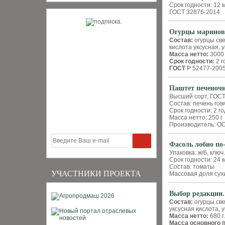
Срок годности: 12 
ГОСТ 32876-2014
Огурцы маринов
Состав:
огурцы све
кислота уксусная, 
Масса нетто:
3000 
Срок годности:
2 г
ГОСТ
Р 52477-200
Паштет печено
Высший сорт, ГОСТ
Состав: печень говя
Срок годности: 2 г
Масса нетто: 250 г
Производитель: О
Фасоль лобио по
Упаковка: ж/б, ключ
Срок годности: 24 
Состав: томаты
УЧАСТНИКИ ПРОЕКТА
Массовая доля сух
Выбор редакции
Состав:
огурцы све
уксусная кислота, 
Масса нетто:
680 г.
Масса основного 