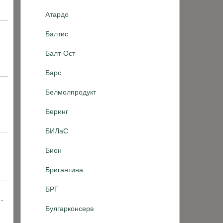
Атардо
Балтис
Балт-Ост
Барс
Белмолпродукт
Беринг
БИЛаС
Бион
Бригантина
БРТ
-
Булгарконсерв