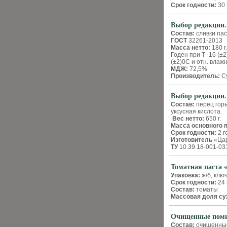
Срок годности:
30 
Выбор редакции.
Состав:
сливки па
ГОСТ
32261-2013
Масса нетто:
180 г.
Годен при T -16 (±
(±2)0С и отн. влаж
МДЖ:
72,5%
Производитель:
Су
Выбор редакции.
Состав:
перец горь
уксусная кислота.
Вес нетто:
650 г.
Масса основного 
Срок годности:
2 г
Изготовитель
«Цар
ТУ
10.39.18-001-03
Томатная паста
Упаковка:
ж/б, клю
Срок годности:
24 
Состав:
томаты
Массовая доля су
Очищенные пом
Состав:
очищенные