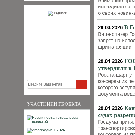
Вниманию прои
ингредиентов, 
о своих новинк
В Г
29.04.2026
Вице-спикер Г
запрет на исп
шринклфяции
ГОС
29.04.2026
утвердили в 
Росстандарт у
консервы из пе
которого вступ
документа вед
УЧАСТНИКИ ПРОЕКТА
Кон
29.04.2026
судах разреша
Госдума принял
транспортировк
консервов из п