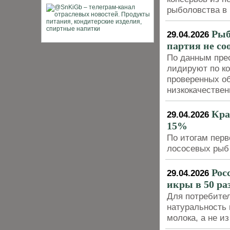
рыболовства в 
Рыб
29.04.2026
партия не со
По данным пре
лидируют по ко
проверенных об
низкокачестве
Кра
29.04.2026
15%
По итогам перв
лососевых рыб 
Рос
29.04.2026
икры в 50 ра
Для потребител
натуральность 
молока, а не и